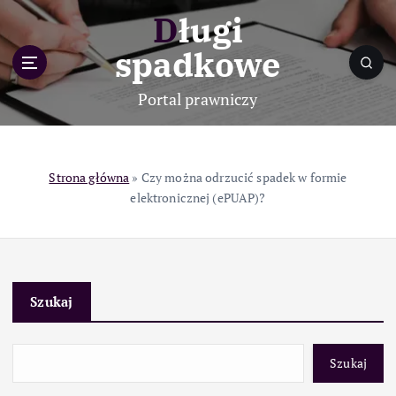
S
Długi
k
i
spadkowe
p
t
Portal prawniczy
o
c
o
n
Strona główna
»
Czy można odrzucić spadek w formie
t
elektronicznej (ePUAP)?
e
n
t
Szukaj
Szukaj