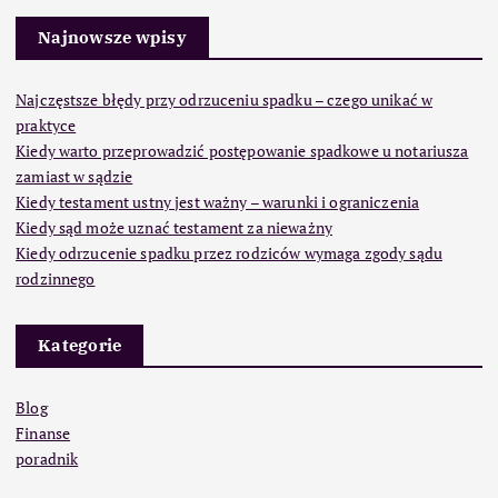
Najnowsze wpisy
Najczęstsze błędy przy odrzuceniu spadku – czego unikać w
praktyce
Kiedy warto przeprowadzić postępowanie spadkowe u notariusza
zamiast w sądzie
Kiedy testament ustny jest ważny – warunki i ograniczenia
Kiedy sąd może uznać testament za nieważny
Kiedy odrzucenie spadku przez rodziców wymaga zgody sądu
rodzinnego
Kategorie
Blog
Finanse
poradnik