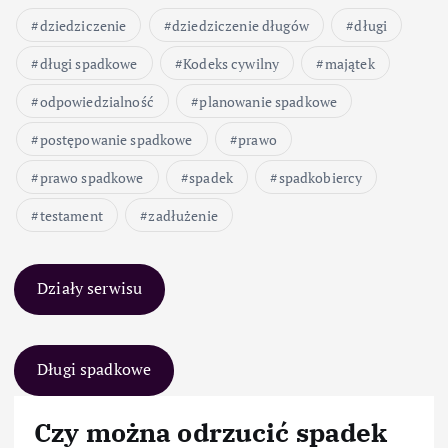
dziedziczenie
dziedziczenie długów
długi
długi spadkowe
Kodeks cywilny
majątek
odpowiedzialność
planowanie spadkowe
postępowanie spadkowe
prawo
prawo spadkowe
spadek
spadkobiercy
testament
zadłużenie
Działy serwisu
Długi spadkowe
Czy można odrzucić spadek