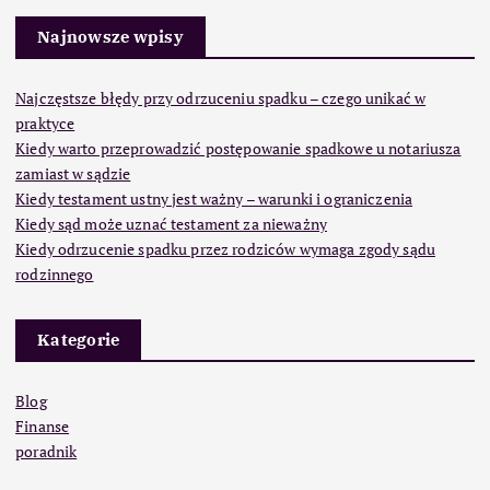
Najnowsze wpisy
Najczęstsze błędy przy odrzuceniu spadku – czego unikać w
praktyce
Kiedy warto przeprowadzić postępowanie spadkowe u notariusza
zamiast w sądzie
Kiedy testament ustny jest ważny – warunki i ograniczenia
Kiedy sąd może uznać testament za nieważny
Kiedy odrzucenie spadku przez rodziców wymaga zgody sądu
rodzinnego
Kategorie
Blog
Finanse
poradnik