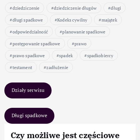
dziedziczenie
dziedziczenie długów
długi
długi spadkowe
Kodeks cywilny
majątek
odpowiedzialność
planowanie spadkowe
postępowanie spadkowe
prawo
prawo spadkowe
spadek
spadkobiercy
testament
zadłużenie
Działy serwisu
Długi spadkowe
Czy możliwe jest częściowe