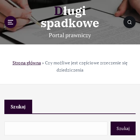
S
Długi
k
i
spadkowe
p
t
Portal prawniczy
o
c
o
n
Strona główna
»
Czy możliwe jest częściowe zrzeczenie się
t
dziedziczenia
e
n
t
Szukaj
Szukaj