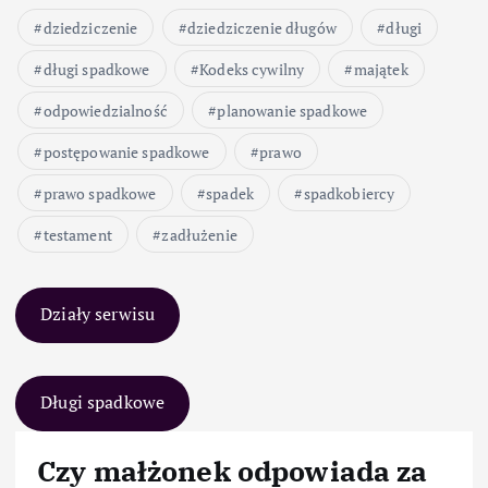
dziedziczenie
dziedziczenie długów
długi
długi spadkowe
Kodeks cywilny
majątek
odpowiedzialność
planowanie spadkowe
postępowanie spadkowe
prawo
prawo spadkowe
spadek
spadkobiercy
testament
zadłużenie
Działy serwisu
Długi spadkowe
Czy małżonek odpowiada za