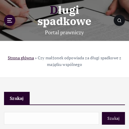
S
Długi
k
i
spadkowe
p
t
Portal prawniczy
o
c
o
n
Strona główna
»
Czy małżonek odpowiada za długi spadkowe z
t
majątku wspólnego
e
n
t
Szukaj
Szukaj