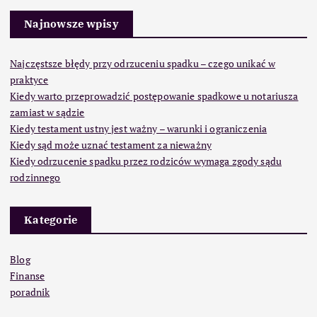
Najnowsze wpisy
Najczęstsze błędy przy odrzuceniu spadku – czego unikać w
praktyce
Kiedy warto przeprowadzić postępowanie spadkowe u notariusza
zamiast w sądzie
Kiedy testament ustny jest ważny – warunki i ograniczenia
Kiedy sąd może uznać testament za nieważny
Kiedy odrzucenie spadku przez rodziców wymaga zgody sądu
rodzinnego
Kategorie
Blog
Finanse
poradnik