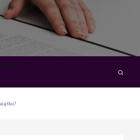
padkowych
ajątku?