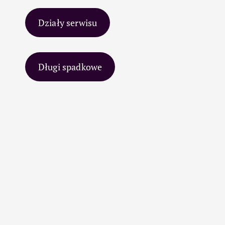
Działy serwisu
Długi spadkowe