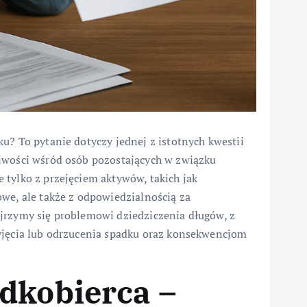
u? To pytanie dotyczy jednej z istotnych kwestii
liwości wśród osób pozostających w związku
 tylko z przejęciem aktywów, takich jak
we, ale także z odpowiedzialnością za
jrzymy się problemowi dziedziczenia długów, z
yjęcia lub odrzucenia spadku oraz konsekwencjom
dkobierca –