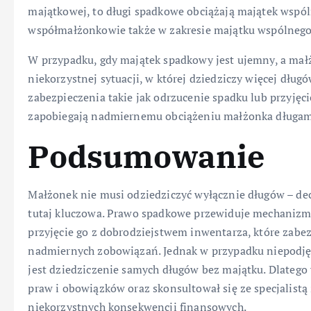
majątkowej, to długi spadkowe obciążają majątek wspól
współmałżonkowie także w zakresie majątku wspólnego
W przypadku, gdy majątek spadkowy jest ujemny, a mał
niekorzystnej sytuacji, w której dziedziczy więcej dłu
zabezpieczenia takie jak odrzucenie spadku lub przyjęc
zapobiegają nadmiernemu obciążeniu małżonka długam
Podsumowanie
Małżonek nie musi odziedziczyć wyłącznie długów – decy
tutaj kluczowa. Prawo spadkowe przewiduje mechanizmy
przyjęcie go z dobrodziejstwem inwentarza, które zabe
nadmiernych zobowiązań. Jednak w przypadku niepodjęci
jest dziedziczenie samych długów bez majątku. Dlatego
praw i obowiązków oraz skonsultował się ze specjalist
niekorzystnych konsekwencji finansowych.