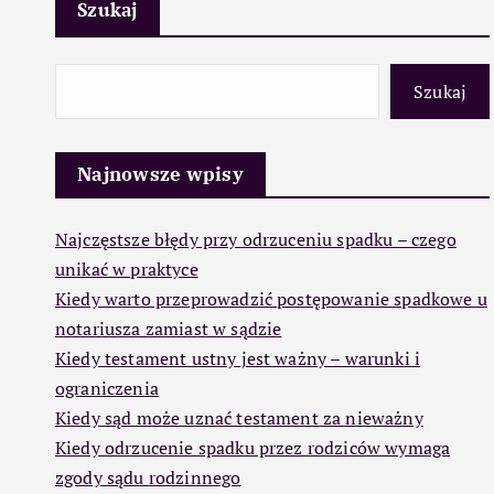
Szukaj
Szukaj
Najnowsze wpisy
Najczęstsze błędy przy odrzuceniu spadku – czego
unikać w praktyce
Kiedy warto przeprowadzić postępowanie spadkowe u
notariusza zamiast w sądzie
Kiedy testament ustny jest ważny – warunki i
ograniczenia
Kiedy sąd może uznać testament za nieważny
Kiedy odrzucenie spadku przez rodziców wymaga
zgody sądu rodzinnego