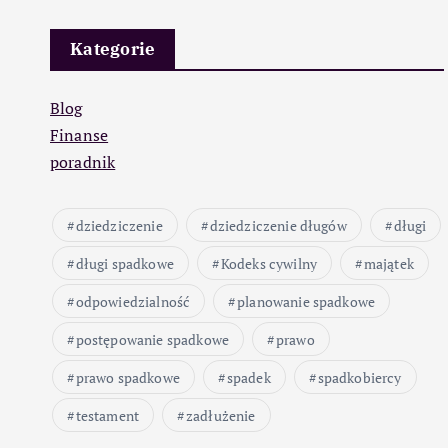
Kategorie
Blog
Finanse
poradnik
dziedziczenie
dziedziczenie długów
długi
długi spadkowe
Kodeks cywilny
majątek
odpowiedzialność
planowanie spadkowe
postępowanie spadkowe
prawo
prawo spadkowe
spadek
spadkobiercy
testament
zadłużenie