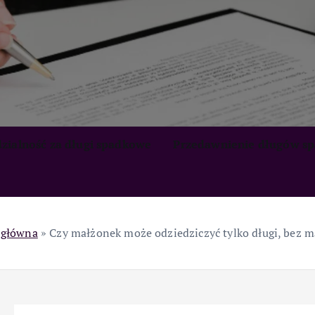
zialność za długi spadkowe
Przedawnienie długów s
 główna
»
Czy małżonek może odziedziczyć tylko długi, bez m