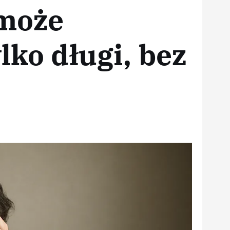
może
lko długi, bez