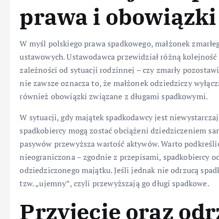
prawa i obowiązki
W myśl polskiego prawa spadkowego, małżonek zmarłeg
ustawowych. Ustawodawca przewidział różną kolejność 
zależności od sytuacji rodzinnej – czy zmarły pozosta
nie zawsze oznacza to, że małżonek odziedziczy wyłąc
również obowiązki związane z długami spadkowymi.
W sytuacji, gdy majątek spadkodawcy jest niewystarczaj
spadkobiercy mogą zostać obciążeni dziedziczeniem sam
pasywów przewyższa wartość aktywów. Warto podkreślić
nieograniczona – zgodnie z przepisami, spadkobiercy o
odziedziczonego majątku. Jeśli jednak nie odrzucą spadk
tzw. „ujemny”, czyli przewyższają go długi spadkowe.
Przyjęcie oraz od