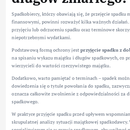
Spadkobiercy, którzy obawiają się, że przejęcie spadk
finansowymi, powinni rozważyć kilka ważnych działań. 
przyjęciu lub odrzuceniu spadku oraz terminowe skorzy
niepotrzebnymi wydatkami.
Podstawową formą ochrony jest
przyjęcie spadku z d
na spisaniu wykazu majątku i długów spadkowych, co p
wierzycieli do wartości rzeczywistego majątku.
Dodatkowo, warto pamiętać o terminach – spadek możn
dowiedzenia się o tytule powołania do spadku, zazwycz
oznacza całkowite zwolnienie z odpowiedzialności za dł
spadkowego.
W praktyce przyjęcie spadku przed upływem wspomniane
skrupulatnej analizy sytuacji majątkowej spadkodawcy.
specjalizującym się w prawie spadkowym, aby uniknąć 