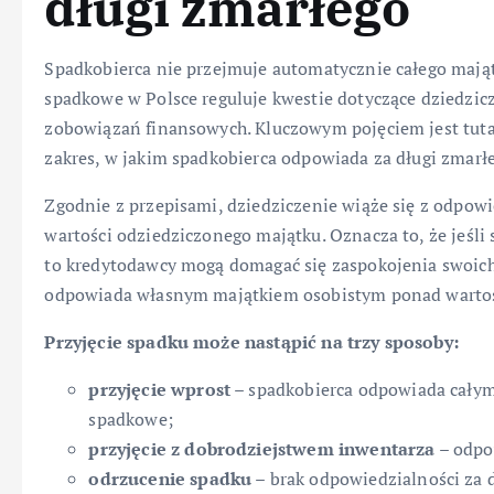
długi zmarłego
Spadkobierca nie przejmuje automatycznie całego mają
spadkowe w Polsce reguluje kwestie dotyczące dziedzic
zobowiązań finansowych. Kluczowym pojęciem jest tuta
zakres, w jakim spadkobierca odpowiada za długi zmarł
Zgodnie z przepisami, dziedziczenie wiąże się z odpow
wartości odziedziczonego majątku. Oznacza to, że jeśl
to kredytodawcy mogą domagać się zaspokojenia swoich 
odpowiada własnym majątkiem osobistym ponad wartość 
Przyjęcie spadku może nastąpić na trzy sposoby:
przyjęcie wprost
– spadkobierca odpowiada całym
spadkowe;
przyjęcie z dobrodziejstwem inwentarza
– odpo
odrzucenie spadku
– brak odpowiedzialności za d