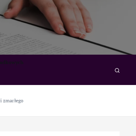
padkowych
i zmarłego