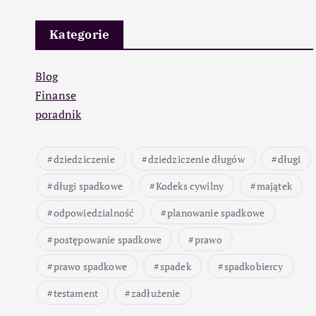
Kategorie
Blog
Finanse
poradnik
dziedziczenie
dziedziczenie długów
długi
długi spadkowe
Kodeks cywilny
majątek
odpowiedzialność
planowanie spadkowe
postępowanie spadkowe
prawo
prawo spadkowe
spadek
spadkobiercy
testament
zadłużenie