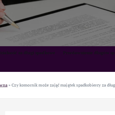
zialność za długi spadkowe
Przedawnienie długów s
ówna
»
Czy komornik może zająć majątek spadkobiercy za dług