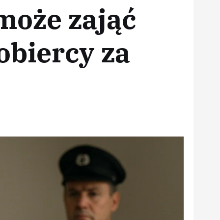
może zająć
obiercy za