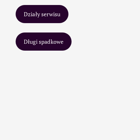
Działy serwisu
Długi spadkowe