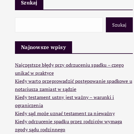
Szukaj
Szukaj
Najnowsze wpisy
Najczęstsze błędy przy odrzuceniu spadku – czego
unikać w praktyce
Kiedy warto przeprowadzić postępowanie spadkowe u
notariusza zamiast w sądzie
Kiedy testament ustny jest ważny – warunki i
ograniczenia
Kiedy sąd może uznać testament za nieważny
Kiedy odrzucenie spadku przez rodziców wymaga
zgody sądu rodzinnego