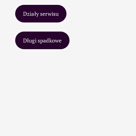
Działy serwisu
Długi spadkowe