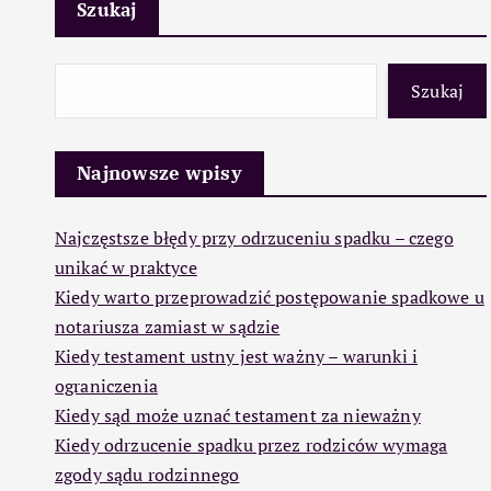
Szukaj
Szukaj
Najnowsze wpisy
Najczęstsze błędy przy odrzuceniu spadku – czego
unikać w praktyce
Kiedy warto przeprowadzić postępowanie spadkowe u
notariusza zamiast w sądzie
Kiedy testament ustny jest ważny – warunki i
ograniczenia
Kiedy sąd może uznać testament za nieważny
Kiedy odrzucenie spadku przez rodziców wymaga
zgody sądu rodzinnego