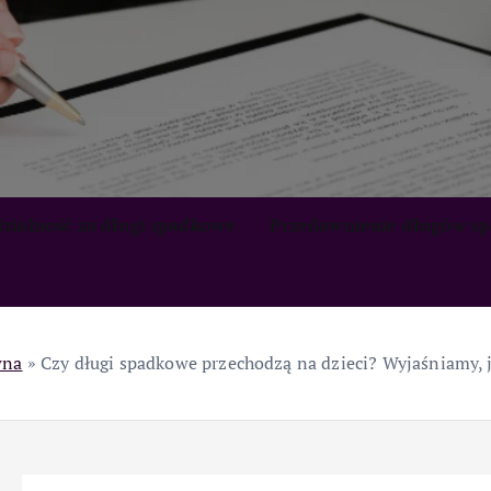
zialność za długi spadkowe
Przedawnienie długów s
wna
»
Czy długi spadkowe przechodzą na dzieci? Wyjaśniamy, j