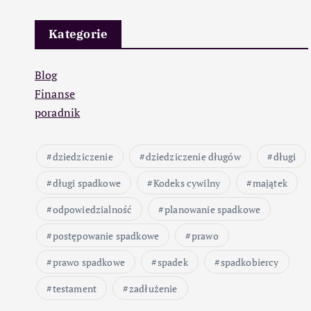
Kategorie
Blog
Finanse
poradnik
dziedziczenie
dziedziczenie długów
długi
długi spadkowe
Kodeks cywilny
majątek
odpowiedzialność
planowanie spadkowe
postępowanie spadkowe
prawo
prawo spadkowe
spadek
spadkobiercy
testament
zadłużenie