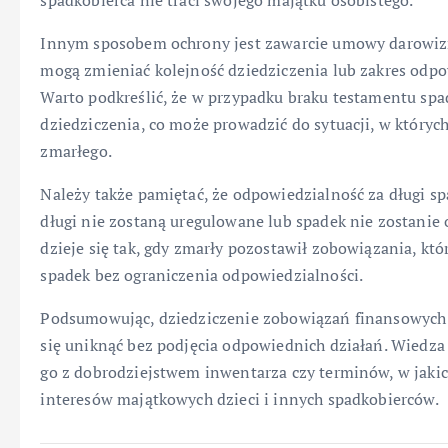
spadkobierca nie traci swojego majątku osobistego.
Innym sposobem ochrony jest zawarcie umowy darowizn
mogą zmieniać kolejność dziedziczenia lub zakres odp
Warto podkreślić, że w przypadku braku testamentu spa
dziedziczenia, co może prowadzić do sytuacji, w któryc
zmarłego.
Należy także pamiętać, że odpowiedzialność za długi s
długi nie zostaną uregulowane lub spadek nie zostani
dzieje się tak, gdy zmarły pozostawił zobowiązania, któr
spadek bez ograniczenia odpowiedzialności.
Podsumowując, dziedziczenie zobowiązań finansowych 
się uniknąć bez podjęcia odpowiednich działań. Wiedza
go z dobrodziejstwem inwentarza czy terminów, w jakich
interesów majątkowych dzieci i innych spadkobierców.