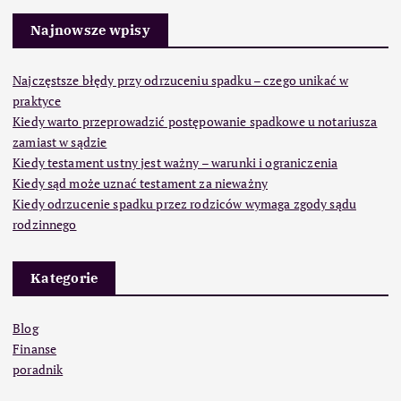
Najnowsze wpisy
Najczęstsze błędy przy odrzuceniu spadku – czego unikać w
praktyce
Kiedy warto przeprowadzić postępowanie spadkowe u notariusza
zamiast w sądzie
Kiedy testament ustny jest ważny – warunki i ograniczenia
Kiedy sąd może uznać testament za nieważny
Kiedy odrzucenie spadku przez rodziców wymaga zgody sądu
rodzinnego
Kategorie
Blog
Finanse
poradnik