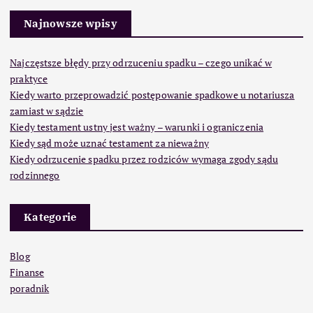
Najnowsze wpisy
Najczęstsze błędy przy odrzuceniu spadku – czego unikać w
praktyce
Kiedy warto przeprowadzić postępowanie spadkowe u notariusza
zamiast w sądzie
Kiedy testament ustny jest ważny – warunki i ograniczenia
Kiedy sąd może uznać testament za nieważny
Kiedy odrzucenie spadku przez rodziców wymaga zgody sądu
rodzinnego
Kategorie
Blog
Finanse
poradnik