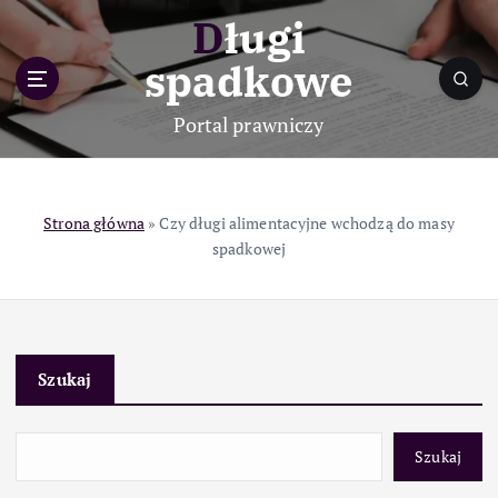
S
Długi
k
i
spadkowe
p
t
Portal prawniczy
o
c
o
n
Strona główna
»
Czy długi alimentacyjne wchodzą do masy
t
spadkowej
e
n
t
Szukaj
Szukaj