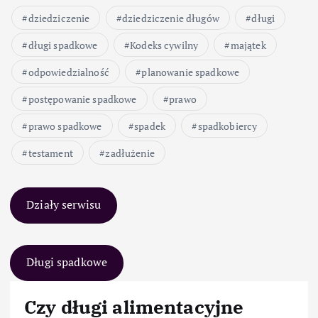
dziedziczenie
dziedziczenie długów
długi
długi spadkowe
Kodeks cywilny
majątek
odpowiedzialność
planowanie spadkowe
postępowanie spadkowe
prawo
prawo spadkowe
spadek
spadkobiercy
testament
zadłużenie
Działy serwisu
Długi spadkowe
Czy długi alimentacyjne