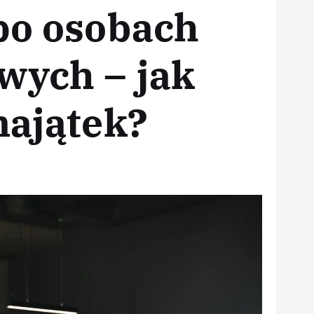
po osobach
wych – jak
majątek?