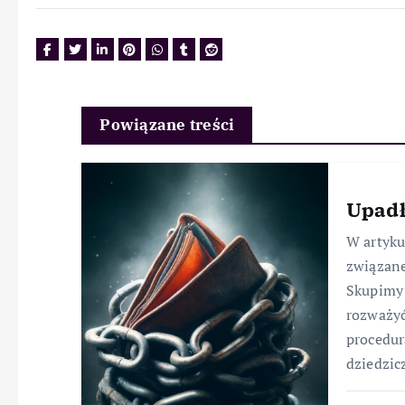
Powiązane treści
Upadł
W artyk
związane
Skupimy 
rozważyć
procedur
dziedzic