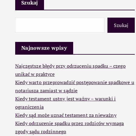
Szukaj
Szukaj
Najnowsze wpisy
Najczęstsze błędy przy odrzuceniu spadku – czego
unikać w praktyce
Kiedy warto przeprowadzić postępowanie spadkowe u
notariusza zamiast w sądzie
Kiedy testament ustny jest ważny – warunki i
ograniczenia
Kiedy sąd może uznać testament za nieważny
Kiedy odrzucenie spadku przez rodziców wymaga
zgody sądu rodzinnego