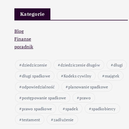
Kategorie
Blog
Finanse
poradnik
dziedziczenie
dziedziczenie długów
długi
długi spadkowe
Kodeks cywilny
majątek
odpowiedzialność
planowanie spadkowe
postępowanie spadkowe
prawo
prawo spadkowe
spadek
spadkobiercy
testament
zadłużenie