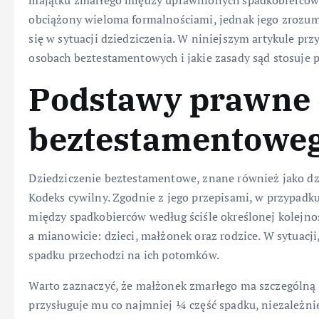
obciążony wieloma formalnościami, jednak jego zrozumi
się w sytuacji dziedziczenia. W niniejszym artykule prz
osobach beztestamentowych i jakie zasady sąd stosuje p
Podstawy prawne 
beztestamentowe
Dziedziczenie beztestamentowe, znane również jako dz
Kodeks cywilny. Zgodnie z jego przepisami, w przypadk
między spadkobierców według ściśle określonej kolejno
a mianowicie: dzieci, małżonek oraz rodzice. W sytuacji,
spadku przechodzi na ich potomków.
Warto zaznaczyć, że małżonek zmarłego ma szczególną 
przysługuje mu co najmniej ¼ część spadku, niezależnie