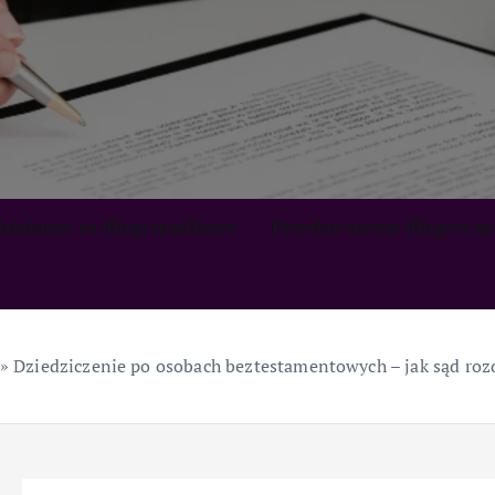
zialność za długi spadkowe
Przedawnienie długów s
»
Dziedziczenie po osobach beztestamentowych – jak sąd roz