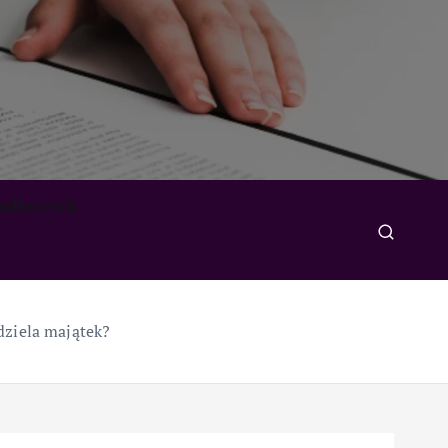
padkowych
dziela majątek?