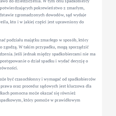
rawo do dziedziczenia. W tym celu spadkobiercy
potwierdzających pokrewieństwo z zmarłym,
podstawie zgromadzonych dowodów, sąd wydaje
śla, kto i w jakiej części jest uprawniony do
nać podziału majątku zmarłego w sposób, który
to zgodzą. W takim przypadku, mogą sporządzić
dzenia. Jeśli jednak między spadkobiercami nie ma
postępowanie o dział spadku i wydać decyzję o
 równości.
oże być czasochłonny i wymagać od spadkobierców
prawa oraz procedur sądowych jest kluczowa dla
adkach pomocna może okazać się również
ie spadkowym, który pomoże w prawidłowym