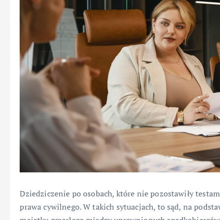
Dziedziczenie po osobach, które nie pozostawiły testa
prawa cywilnego. W takich sytuacjach, to sąd, na podst
majątku zmarłego między uprawnionych spadkobierców.