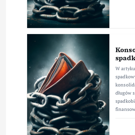
Konso
spad
W artyku
spadkowy
konsolid
długów s
spadkob
finanso