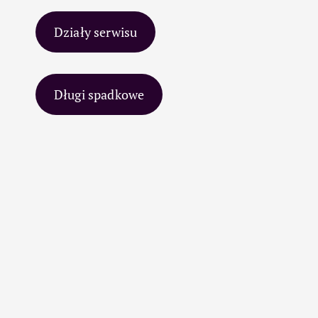
Działy serwisu
Długi spadkowe