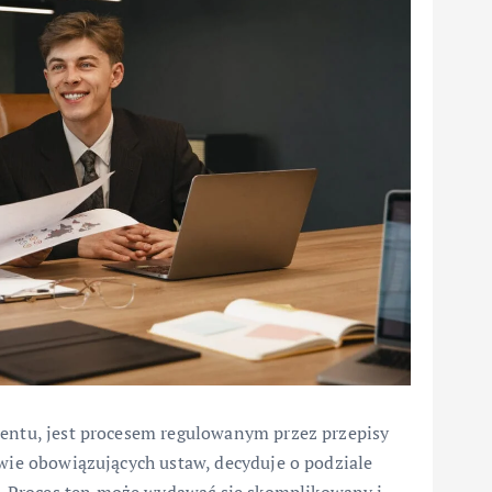
mentu, jest procesem regulowanym przez przepisy
awie obowiązujących ustaw, decyduje o podziale
 Proces ten może wydawać się skomplikowany i