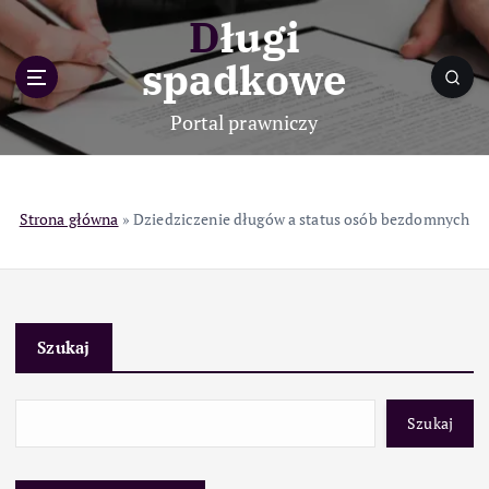
S
Długi
k
i
spadkowe
p
t
Portal prawniczy
o
c
o
n
Strona główna
»
Dziedziczenie długów a status osób bezdomnych
t
e
n
t
Szukaj
Szukaj