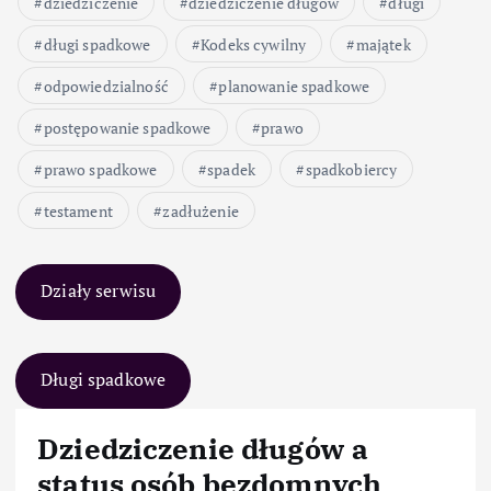
dziedziczenie
dziedziczenie długów
długi
długi spadkowe
Kodeks cywilny
majątek
odpowiedzialność
planowanie spadkowe
postępowanie spadkowe
prawo
prawo spadkowe
spadek
spadkobiercy
testament
zadłużenie
Działy serwisu
Długi spadkowe
Dziedziczenie długów a
status osób bezdomnych