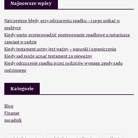
Najnowsze wpisy
Najczęstsze błędy przy odrzuceniu spadku – czego unikać w
praktyce
Kiedy warto przeprowadzić postępowanie spadkowe u notariusza
zamiast w sądzie
Kiedy testament ustny jest ważny – warunki i ograniczenia
Kiedy sąd może uznać testament za nieważny
Kiedy odrzucenie spadku przez rodziców wymaga zgody sądu
rodzinnego
Kategorie
Blog
Finanse
poradnik