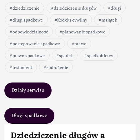
dziedziczenie
dziedziczenie długów
długi
długi spadkowe
Kodeks cywilny
majątek
odpowiedzialność
planowanie spadkowe
postępowanie spadkowe
prawo
prawo spadkowe
spadek
spadkobiercy
testament
zadłużenie
Działy serwisu
Długi spadkowe
Dziedziczenie długów a