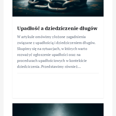
Upadłość a dziedziczenie długów
W artykule omówimy złożone zagadnienia
związane z upadłością i dziedziczeniem długów.
Skupimy się na sytuacjach, w których warto
rozważyć ogłoszenie upadłości oraz na
procedurach upadłościowych w kontekście
dziedziczenia. Przedstawimy również…