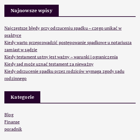
Najnowsze wpisy
Najczęstsze błędy przy odrzuceniu spadku – czego unikać w
praktyce
Kiedy warto przeprowadzić postępowanie spadkowe u notariusza
zamiast w sądzie
Kiedy testament ustny jest ważny – warunki i ograniczenia
Kiedy sąd może uznać testament za nieważny
Kiedy odrzucenie spadku przez rodziców wymaga zgody sądu
rodzinnego
Kategorie
Blog
Finanse
poradnik