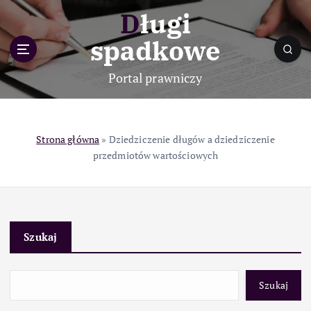
S
Długi
k
i
spadkowe
p
t
Portal prawniczy
o
c
o
n
Strona główna
»
Dziedziczenie długów a dziedziczenie
t
przedmiotów wartościowych
e
n
t
Szukaj
Szukaj